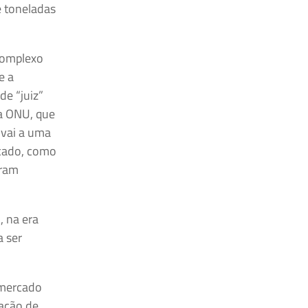
e toneladas
 complexo
e a
e “juiz”
 a ONU, que
 vai a uma
icado, como
pram
, na era
a ser
 mercado
vação de