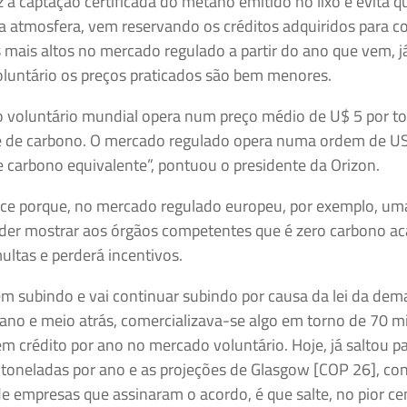
a captação certificada do metano emitido no lixo e evita q
a atmosfera, vem reservando os créditos adquiridos para co
mais altos no mercado regulado a partir do ano que vem, j
luntário os preços praticados são bem menores.
 voluntário mundial opera num preço médio de U$ 5 por t
e de carbono. O mercado regulado opera numa ordem de U
 carbono equivalente”, pontuou o presidente da Orizon.
ece porque, no mercado regulado europeu, por exemplo, u
der mostrar aos órgãos competentes que é zero carbono ac
ltas e perderá incentivos.
em subindo e vai continuar subindo por causa da lei da dem
ano e meio atrás, comercializava-se algo em torno de 70 m
m crédito por ano no mercado voluntário. Hoje, já saltou p
 toneladas por ano e as projeções de Glasgow [COP 26], con
 empresas que assinaram o acordo, é que salte, no pior cen