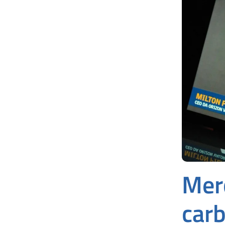
Mer
car