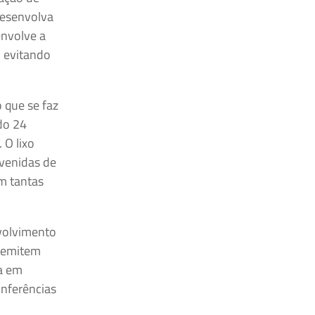
desenvolva
envolve a
, evitando
 que se faz
do 24
 O lixo
avenidas de
em tantas
nvolvimento
e emitem
da em
onferências