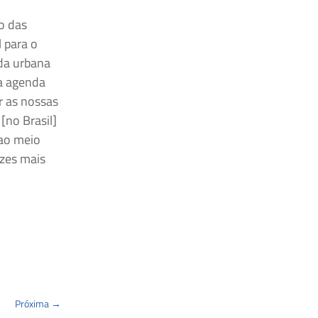
o das
 para o
da urbana
a agenda
r as nossas
[no Brasil]
 ao meio
ezes mais
Próxima
→