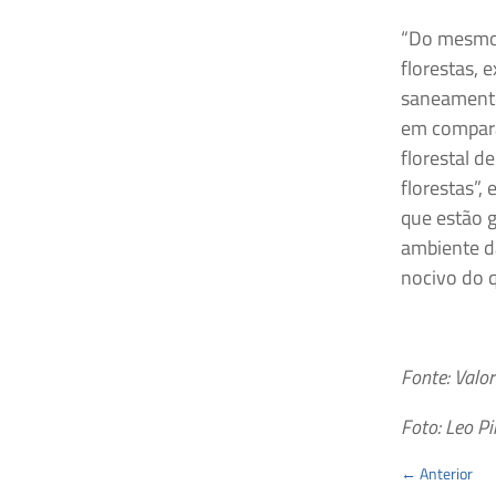
“Do mesmo j
florestas, 
saneamento
em compara
florestal d
florestas”,
que estão 
ambiente d
nocivo do 
Fonte: Valo
Foto: Leo P
←
Anterior