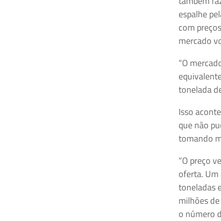
também faz 
espalhe pel
com preços 
mercado vo
“O mercado
equivalent
tonelada de
Isso acont
que não pu
tomando mu
“O preço v
oferta. Um 
toneladas e
milhões de
o número de