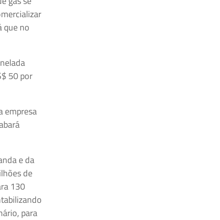
ue gás se
mercializar
á que no
onelada
S$ 50 por
ma empresa
abará
anda e da
ilhões de
ara 130
tabilizando
ário, para