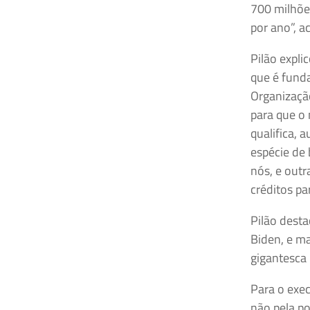
700 milhões
por ano”, a
Pilão expli
que é funda
Organizaçã
para que o 
qualifica, 
espécie de 
nós, e out
créditos pa
Pilão desta
Biden, e m
gigantesca 
Para o exec
não pela po