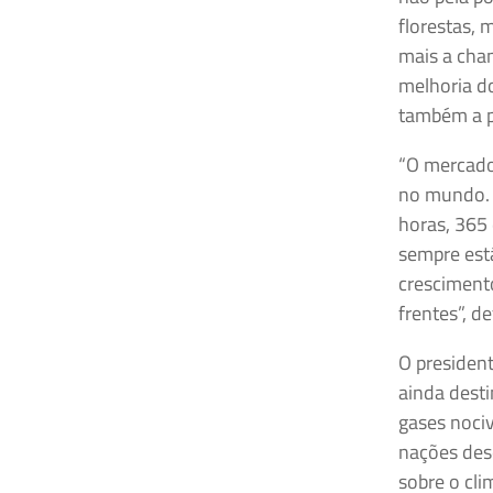
florestas,
mais a cha
melhoria do
também a p
“O mercado 
no mundo. É
horas, 365 
sempre est
crescimento
frentes”, d
O presiden
ainda desti
gases noci
nações dese
sobre o cli