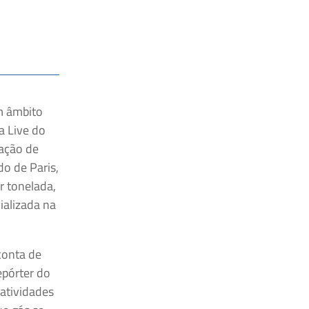
m âmbito
a Live do
zação de
do de Paris,
 tonelada,
ializada na
conta de
epórter do
 atividades