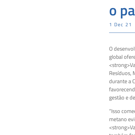
o pa
1 Dec 21
O desenvol
global ofer
<strong>Val
Resíduos, M
durante a 
favorecend
gestão e de
“Isso começ
metano evit
<strong>Val