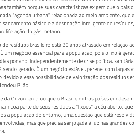
 mas também porque suas características exigem que o país 
mada “agenda urbana” relacionada ao meio ambiente, que 
 saneamento básico e a destinação inteligente de resíduos
roliferação do gás metano.
de resíduos brasileiro está 30 anos atrasado em relação ao
 um negócio essencial para a população, pois o lixo é gera
dias por ano, independentemente de crise política, sanitária.
á sendo gerado. É um negócio estável, perene, com largas 
 devido a essa possibilidade de valorização dos resíduos 
efendeu Pilão.
te da Orizon lembrou que o Brasil e outros países em dese
nam boa parte de seus resíduos a “lixões” a céu aberto, qu
vos à população do entorno, uma questão que está resolvi
nvolvidas, mas que precisa ser jogada à luz nas grandes c
ma.