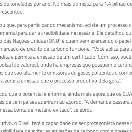
 de toneladas por ano. No mais otimista, para 1,4 bilhão d
crescentou.
cou que, para participar do mecanismo, existe um processo
mental para dar a credibilidade necessária. Ele detalhou qu
o das Nações Unidas (ONU) é quem vem exercendo o papel d
mercado de crédito de carbono funcione. “Você aplica para
audita e permite a emissão de um certificado. Com isso, você
bolsa [de valores], onde há empresas que possuem o certif
ras que são altamente emissoras de gases poluentes e com
ra zerar a emissão que o processo produtivo dela gera”.
cou que o potencial é enorme, ainda mais agora que os EUA
ais de cem países aderiram ao acordo. “A demanda passará 
nessa conta de metano evitado”, celebrou.
utivo, o Brasil terá a capacidade de ser protagonista nesse
ssibilidade de evitar as emissões de carbono com a preser